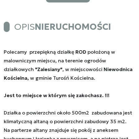
OPIS
NIERUCHOMOŚCI
Polecamy przepiękną działkę
ROD
położoną w
malowniczym miejscu, na terenie ogrodów
działkowych
"Zalesiany"
, w miejscowości
Niewodnica
Kościelna,
w gminie Turośń Kościelna.
Jest to miejsce w którym się zakochasz. !!!
Działka o powierzchni około 500m2 zabudowana jest
klimatyczną altaną o powierzchni zabudowy 35 m2.
Na parterze altany znajduje się pokój z aneksem
kuchennym i łazienka z prysznicem, a na piętrze jest