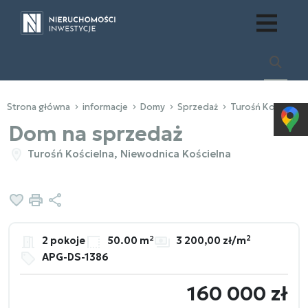
Strona główna
informacje
Domy
Sprzedaż
Turośń Kościelna
Dom na sprzedaż
Turośń Kościelna, Niewodnica Kościelna
Dodaj do ulubionych
Drukuj
Udostępnij
2
2 pokoje
50.00 m²
3 200,00 zł/m
APG-DS-1386
160 000 zł