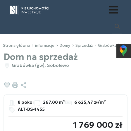
Strona główna
informacje
Domy
Sprzedaż
Grabówka (gw)
Dom na sprzedaż
Grabówka (gw), Sobolewo
Dodaj do ulubionych
Drukuj
Udostępnij
2
8 pokoi
267.00 m²
6 625,47 zł/m
ALT-DS-1455
1 769 000 zł