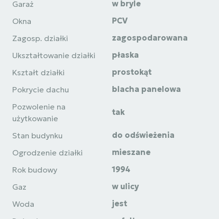
w bryle
Garaż
PCV
Okna
zagospodarowana
Zagosp. działki
płaska
Ukształtowanie działki
prostokąt
Kształt działki
blacha panelowa
Pokrycie dachu
Pozwolenie na
tak
użytkowanie
do odświeżenia
Stan budynku
mieszane
Ogrodzenie działki
1994
Rok budowy
w ulicy
Gaz
jest
Woda