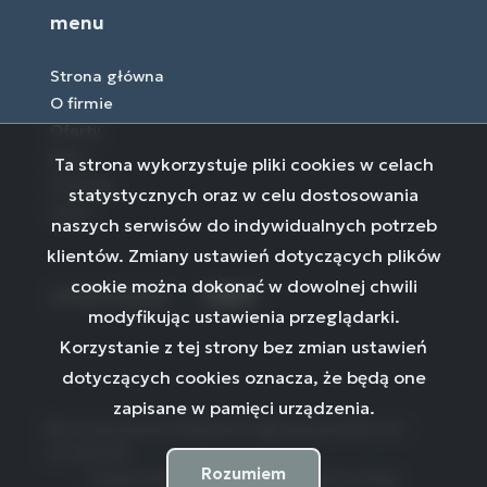
menu
Strona główna
O firmie
Oferty
Blog
Ta strona wykorzystuje pliki cookies w celach
Kontakt
statystycznych oraz w celu dostosowania
Rodo
naszych serwisów do indywidualnych potrzeb
klientów. Zmiany ustawień dotyczących plików
cookie można dokonać w dowolnej chwili
social media
Facebook
Facebook
Facebook
modyfikując ustawienia przeglądarki.
Korzystanie z tej strony bez zmian ustawień
dotyczących cookies oznacza, że będą one
zapisane w pamięci urządzenia.
Biuro nieruchomości Białystok | agencja pośrednictwa -
ni24 © 2026
Rozumiem
Program dla biur nieruchomości
Galactica Virgo