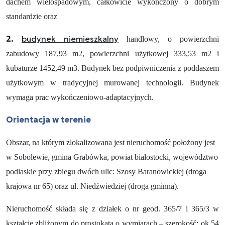
dachem wielospadowym, całkowicie wykończony o dobrym
standardzie oraz
2.
budynek niemieszkalny
handlowy, o powierzchni
zabudowy 187,93 m2, powierzchni użytkowej 333,53 m2 i
kubaturze 1452,49 m3. Budynek bez podpiwniczenia z poddaszem
użytkowym w tradycyjnej murowanej technologii. Budynek
wymaga prac wykończeniowo-adaptacyjnych.
Orientacja w terenie
Obszar, na którym zlokalizowana jest nieruchomość położony jest
w Sobolewie, gmina Grabówka, powiat białostocki, województwo
podlaskie przy zbiegu dwóch ulic: Szosy Baranowickiej (droga
krajowa nr 65) oraz ul. Niedźwiedziej (droga gminna).
Nieruchomość składa się z działek o nr geod. 365/7 i 365/3 w
kształcie zbliżonym do prostokąta o wymiarach – szerokość: ok 54