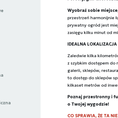
Wyobraź sobie miejsce,
we
przestrzeń harmonijnie 
prywatny ogród jest mie
zasięgu kilku minut od mi
IDEALNA LOKALIZACJA
Zaledwie kilka kilometró
z szybkim dostępem do mi
galerii, sklepów, restaura
na
to dostęp do sklepów sp
kilkaset metrów od inwes
Poznaj przestronny i f
iczna
o Twojej wygodzie!
CO SPRAWIA, ŻE TA 