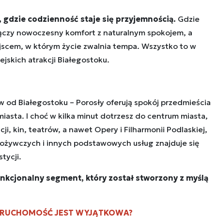
 gdzie codzienność staje się przyjemnością.
Gdzie
łączy nowoczesny komfort z naturalnym spokojem, a
jscem, w którym życie zwalnia tempa. Wszystko to w
ejskich atrakcji Białegostoku.
w od Białegostoku – Porosły oferują spokój przedmieścia
asta. I choć w kilka minut dotrzesz do centrum miasta,
cji, kin, teatrów, a nawet Opery i Filharmonii Podlaskiej,
ożywczych i innych podstawowych usług znajduje się
tycji.
unkcjonalny segment, który został stworzony z myślą
NIERUCHOMOŚĆ JEST WYJĄTKOWA?