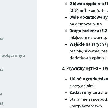
Główna sypialnia (1
(3,31 m²):
komfort i 
Dwie dodatkowe sypi
na domowe biuro.
Druga łazienka (5,2
miejscem na wannę.
wa
Wejście na strych (
pralnia, siłownia, p
 połączony z
dodatkową opłatą – 
2. Prywatny ogród – T
wa
110
m² ogrodu tylko 
z przyjaciółmi.
Zadaszony taras:
do
2
Starannie zagospoda
wa
i bezpieczeństwo.