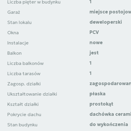
1
Liczba pięter w budynku
miejsce postojo
Garaż
deweloperski
Stan lokalu
PCV
Okna
nowe
Instalacje
jest
Balkon
1
Liczba balkonów
1
Liczba tarasów
zagospodarowa
Zagosp. działki
płaska
Ukształtowanie działki
prostokąt
Kształt działki
dachówka ceram
Pokrycie dachu
do wykończenia
Stan budynku