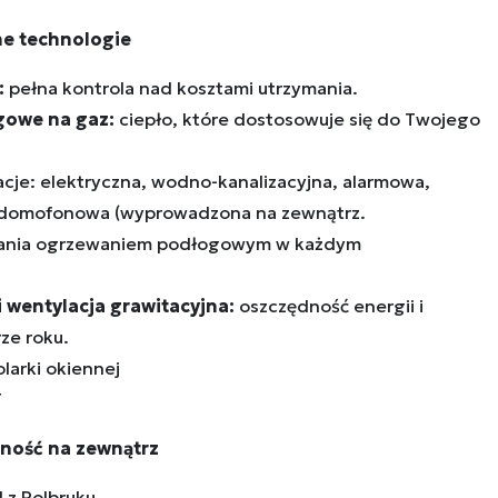
ne technologie
:
pełna kontrola nad kosztami utrzymania.
owe na gaz:
ciepło, które dostosowuje się do Twojego
cje: elektryczna, wodno-kanalizacyjna, alarmowa,
odomofonowa (wyprowadzona na zewnątrz.
owania ogrzewaniem podłogowym w każdym
 wentylacja grawitacyjna:
oszczędność energii i
ze roku.
larki okiennej
T
alność na zewnątrz
 z Polbruku.