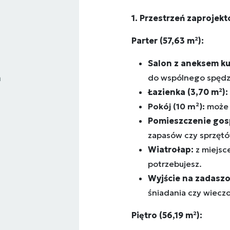
1. Przestrzeń zaprojek
Parter (57,63 m²):
Salon z aneksem ku
do wspólnego spędzan
a
Łazienka (3,70 m²):
Pokój (10
m²):
może 
Pomieszczenie gos
zapasów czy sprzę
Wiatrołap:
z miejsc
potrzebujesz.
Wyjście na zadaszon
śniadania czy wieczo
Piętro (56,19 m²):