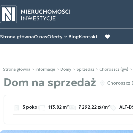
Strona główna
O nas
Oferty
Blog
Kontakt
favorite
Strona główna
informacje
Domy
Sprzedaż
Choroszcz (gw)
Dom na sprzedaż
Choroszcz (
2
5 pokoi
113.82 m²
7 292,22 zł/m
ALT-D