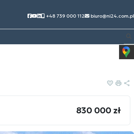
Social link
Social link
Social link
+48 739 000 112
biuro@ni24.com.pl
Dodaj d
Druk
U
830 000 zł