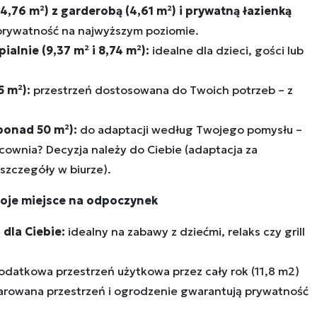
4,76 m²) z garderobą (4,61 m²) i prywatną łazienką
prywatność na najwyższym poziomie.
alnie (9,37 m² i 8,74 m²):
idealne dla dzieci, gości lub
5 m²):
przestrzeń dostosowana do Twoich potrzeb – z
ponad 50 m²):
do adaptacji według Twojego pomysłu –
racownia? Decyzja należy do Ciebie (adaptacja za
szczegóły w biurze).
woje miejsce na odpoczynek
dla Ciebie:
idealny na zabawy z dziećmi, relaks czy grill
datkowa przestrzeń użytkowa przez cały rok (11,8 m2)
rowana przestrzeń i ogrodzenie gwarantują prywatność