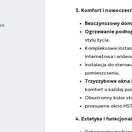
3. Komfort i nowoczes
Bezczynszowy dom
wa
Ogrzewanie podłog
stylu życia.
Kompleksowe instala
internetowa i wide
Instalacja do ster
pomieszczeniu.
Trzyszybowe okna i
komfort o każdej por
Obustronny kolor sto
przesuwne okno HS
4. Estetyka i funkcjon
Dekoracyjny podjazd