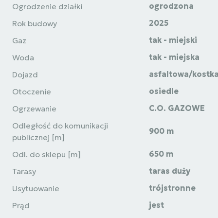
ogrodzona
Ogrodzenie działki
2025
Rok budowy
tak - miejski
Gaz
tak - miejska
Woda
asfaltowa/kostk
Dojazd
osiedle
Otoczenie
C.O. GAZOWE
Ogrzewanie
Odległość do komunikacji
900 m
publicznej [m]
650 m
Odl. do sklepu [m]
taras duży
Tarasy
trójstronne
Usytuowanie
jest
Prąd