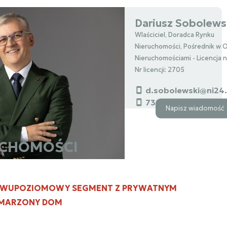
Dariusz Sobolews
Wlaściciel, Doradca Rynku
Nieruchomości, Pośrednik w 
Nieruchomościami - Licencja 
Nr licencji: 2705
d.sobolewski@ni24
739000112
Napisz wiadomość
UCHOMOŚCI
- DWUPOZIOMOWY SEGMENT Z PRYWATNYM
MARZONY DOM
z