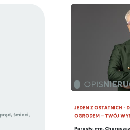
OPIS
NIER
JEDEN Z OSTATNICH 
 prąd, śmieci,
OGRODEM – TWÓJ WY
Porosły, gm. Choroszc