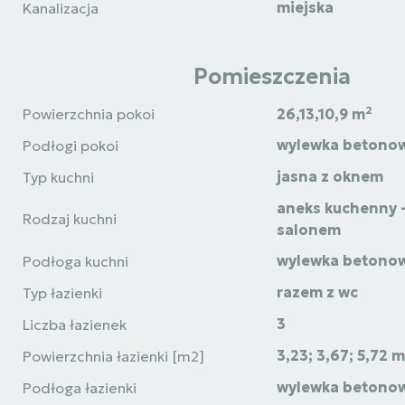
miejska
Kanalizacja
Pomieszczenia
2
Powierzchnia pokoi
26,13,10,9 m
wylewka betono
Podłogi pokoi
jasna z oknem
Typ kuchni
aneks kuchenny -
Rodzaj kuchni
salonem
wylewka betono
Podłoga kuchni
razem z wc
Typ łazienki
3
Liczba łazienek
3,23; 3,67; 5,72 m
Powierzchnia łazienki [m2]
wylewka betono
Podłoga łazienki