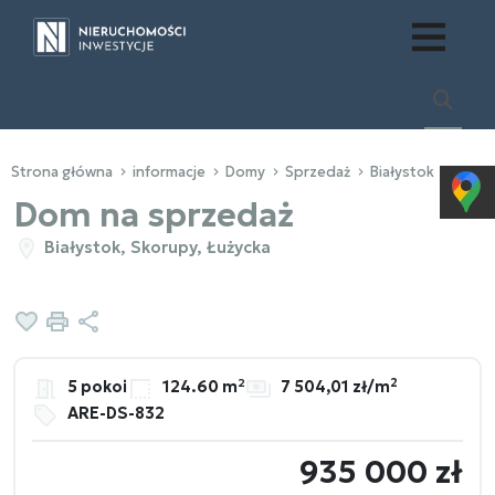
Strona główna
informacje
Domy
Sprzedaż
Białystok
Skor
Dom na sprzedaż
Białystok, Skorupy, Łużycka
Dodaj do ulubionych
Drukuj
Udostępnij
2
5 pokoi
124.60 m²
7 504,01 zł/m
ARE-DS-832
935 000 zł