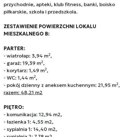
przychodnie, apteki, klub fitness, banki, boisko
piłkarskie, szkoła i przedszkola.
ZESTAWIENIE POWIERZCHNI LOKALU
MIESZKALNEGO B:
PARTER:
2
- wiatrołap: 3,94 m
,
2
- garaż: 19,39 m
,
2
- korytarz: 1,49 m
,
2
- WC: 1,44 m
,
2
- pokój dzienny z aneksem kuchennym: 21,95 m
,
razem: 48,21 m2
PIĘTRO:
- komunikacja: 12,94 m2,
- łazienka 1: 4,55 m2,
- sypialnia 1: 14,40 m2,
- sypialnia 2: 7,78 m2,