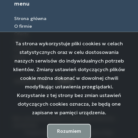
menu
Strona główna
O firmie
Oferty
Blog
Ta strona wykorzystuje pliki cookies w celach
Kontakt
statystycznych oraz w celu dostosowania
Rodo
naszych serwisów do indywidualnych potrzeb
klientów. Zmiany ustawień dotyczących plików
cookie można dokonać w dowolnej chwili
social media
Facebook
Facebook
Facebook
modyfikując ustawienia przeglądarki.
Korzystanie z tej strony bez zmian ustawień
dotyczących cookies oznacza, że będą one
zapisane w pamięci urządzenia.
Biuro nieruchomości Białystok | agencja pośrednictwa -
ni24 © 2026
Rozumiem
Program dla biur nieruchomości
Galactica Virgo