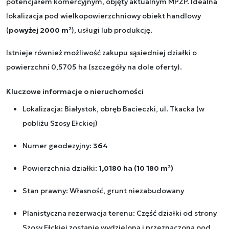
potencjałem komercyjnym, objęty aktualnym MPZP. Idealna
lokalizacja pod wielkopowierzchniowy obiekt handlowy
(
powyżej 2000 m²
), usługi lub produkcję.
Istnieje również możliwość zakupu sąsiedniej działki o
powierzchni 0,5705 ha (szczegóły na dole oferty).
Kluczowe informacje o nieruchomości
Lokalizacja: Białystok, obręb Bacieczki, ul. Tkacka (w
pobliżu Szosy Ełckiej)
Numer geodezyjny:
364
Powierzchnia działki:
1,0180 ha (10 180 m²)
Stan prawny: Własność, grunt niezabudowany
Planistyczna rezerwacja terenu: Część działki od strony
Szosy Ełckiej zostanie wydzielona i przeznaczona pod