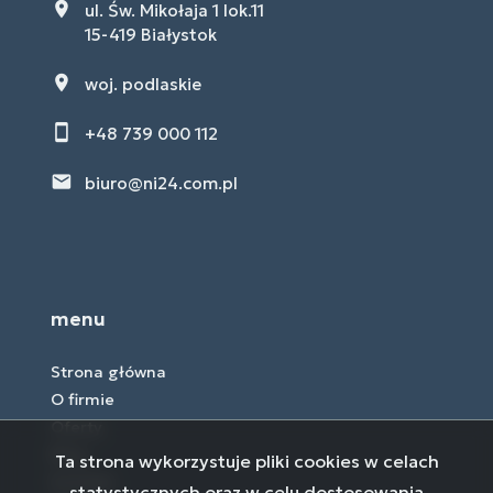
ul. Św. Mikołaja 1 lok.11
15-419 Białystok
woj. podlaskie
+48 739 000 112
biuro@ni24.com.pl
menu
Strona główna
O firmie
Oferty
Blog
Ta strona wykorzystuje pliki cookies w celach
Kontakt
statystycznych oraz w celu dostosowania