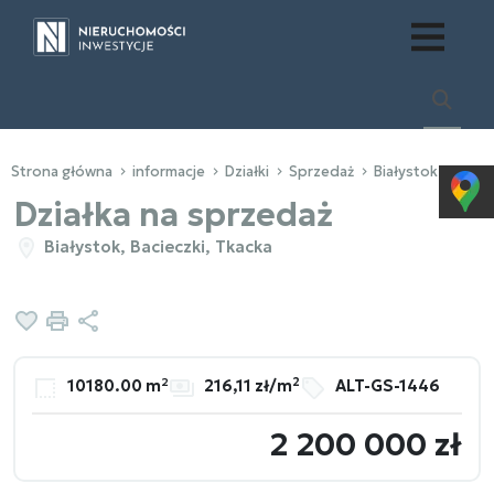
Strona główna
informacje
Działki
Sprzedaż
Białystok
Bacie
Działka na sprzedaż
Białystok, Bacieczki, Tkacka
Dodaj do ulubionych
Drukuj
Udostępnij
2
10180.00 m²
216,11 zł/m
ALT-GS-1446
2 200 000 zł