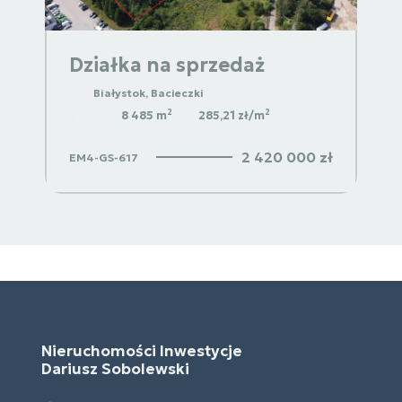
Działka na sprzedaż
Białystok, Bacieczki
2
2
8 485 m
285,21 zł/m
2 420 000 zł
EM4-GS-617
Nieruchomości Inwestycje
Dariusz Sobolewski