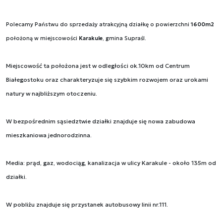
Polecamy Państwu do sprzedaży atrakcyjną działkę o powierzchni
1600m2
położoną w miejscowości
Karakule
, gmina Supraśl.
Miejscowość ta położona jest w odległości ok.10km od Centrum
Białegostoku oraz charakteryzuje się szybkim rozwojem oraz urokami
natury w najbliższym otoczeniu.
W bezpośrednim sąsiedztwie działki znajduje się nowa zabudowa
mieszkaniowa jednorodzinna.
Media: prąd, gaz, wodociąg, kanalizacja w ulicy Karakule - około 135m od
działki.
W pobliżu znajduje się przystanek autobusowy linii nr.111.