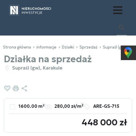
Strona główna
informacje
Działki
Sprzedaż
Supraśl (gw)
Ka
Działka na sprzedaż
Supraśl (gw), Karakule
Dodaj do ulubionych
Drukuj
Udostępnij
2
1600.00 m²
280,00 zł/m
ARE-GS-715
448 000 zł