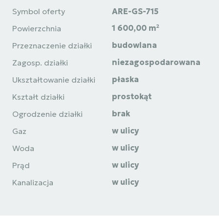
Symbol oferty
ARE-GS-715
1 600,00 m²
Powierzchnia
budowlana
Przeznaczenie działki
niezagospodarowana
Zagosp. działki
płaska
Ukształtowanie działki
prostokąt
Kształt działki
brak
Ogrodzenie działki
w ulicy
Gaz
w ulicy
Woda
w ulicy
Prąd
w ulicy
Kanalizacja