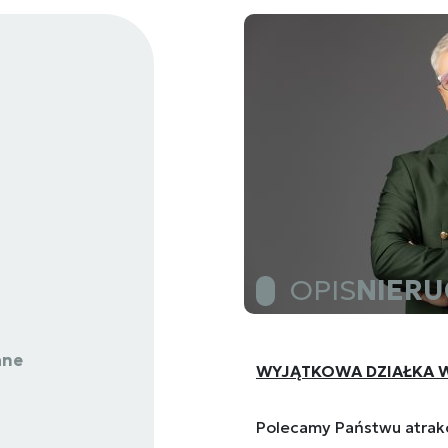
OPIS
NIER
ane
WYJĄTKOWA DZIAŁKA W
Polecamy Państwu atrakc