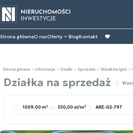
Strona główna
O nas
Oferty
Blog
Kontakt
favorite
Strona główna
informacje
Działki
Sprzedaż
Wasilków (gw)
Działka na sprzedaż
Wasi
2
1009.00 m²
550,00 zł/m
ARE-GS-797