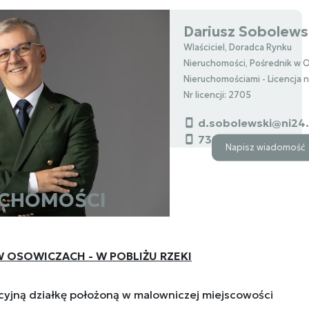
Dariusz Sobolews
Wlaściciel, Doradca Rynku
Nieruchomości, Pośrednik w 
Nieruchomościami - Licencja 
Nr licencji: 2705
d.sobolewski@ni24
739000112
Napisz wiadomość
UCHOMOŚCI
 OSOWICZACH - W POBLIŻU RZEKI
yjną działkę położoną w malowniczej miejscowości