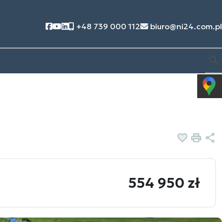
Social link
Social link
Social link
+48 739 000 112
biuro@ni24.com.pl
Dodaj d
Druk
U
554 950 zł