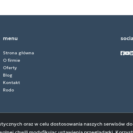
menu
soci
Face
Fac
F
Strona główna
O firmie
Oferty
Blog
Kontakt
Rodo
tystycznych oraz w celu dostosowania naszych serwisów d
nej chwili modyfikując ustawienia przeglądarki. Korzyst