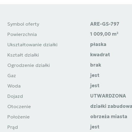
Symbol oferty
ARE-GS-797
1 009,00 m²
Powierzchnia
płaska
Ukształtowanie działki
kwadrat
Kształt działki
brak
Ogrodzenie działki
jest
Gaz
jest
Woda
UTWARDZONA
Dojazd
działki zabudow
Otoczenie
obrzeża miasta
Położenie
jest
Prąd