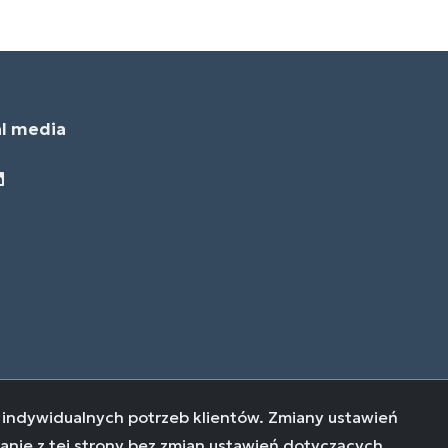
al media
book
ebook
acebook
o indywidualnych potrzeb klientów. Zmiany ustawień
anie z tej strony bez zmian ustawień dotyczących