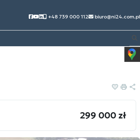
Social link
Social link
Social link
+48 739 000 112
biuro@ni24.com.pl
Dodaj d
Druk
U
299 000 zł