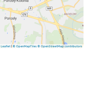
Leaflet
|
© OpenMapTiles
© OpenStreetMap contributors