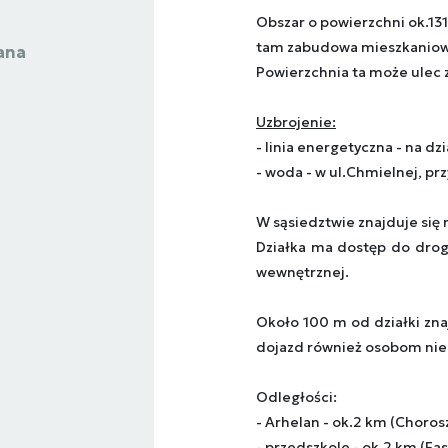
Obszar o powierzchni ok.131
tam zabudowa mieszkaniowa
ana
Powierzchnia ta może ulec z
Uzbrojenie:
- linia energetyczna - na dz
- woda - w ul.Chmielnej, prz
W sąsiedztwie znajduje si
Działka ma dostęp do drog
wewnętrznej.
Około 100 m od działki znaj
dojazd również osobom ni
Odległości:
- Arhelan - ok.2 km (Choros
- przedszkole - ok.2 km (Fas