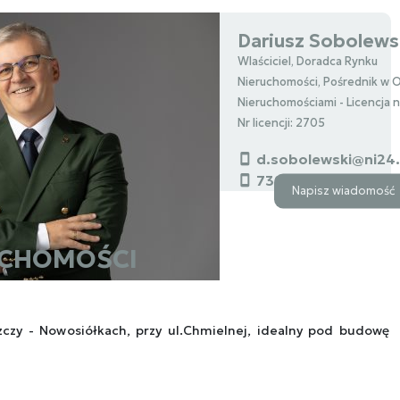
Dariusz Sobolews
Wlaściciel, Doradca Rynku
Nieruchomości, Pośrednik w 
Nieruchomościami - Licencja 
Nr licencji: 2705
d.sobolewski@ni24
739000112
Napisz wiadomość
UCHOMOŚCI
czy - Nowosiółkach, przy ul.Chmielnej, idealny pod budowę