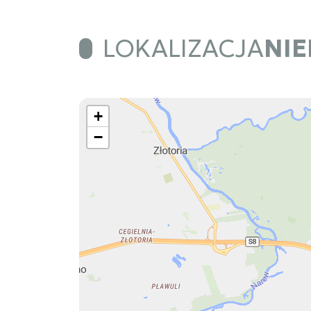
LOKALIZACJA
NI
+
−