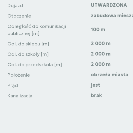
UTWARDZONA
Dojazd
zabudowa miesz
Otoczenie
Odległość do komunikacji
100 m
publicznej [m]
2 000 m
Odl. do sklepu [m]
2 000 m
Odl. do szkoły [m]
2 000 m
Odl. do przedszkola [m]
obrzeża miasta
Położenie
jest
Prąd
brak
Kanalizacja