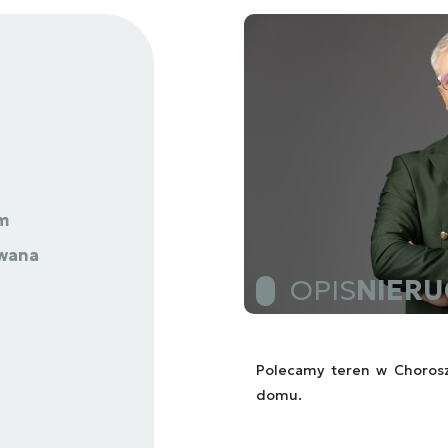
 m
wana
OPIS
NIER
Polecamy teren w Chorosz
domu.