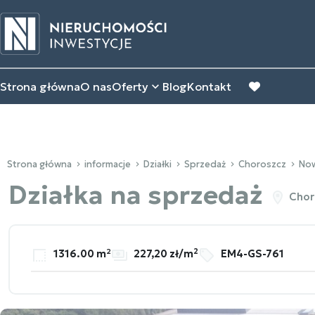
Strona główna
O nas
Oferty
Blog
Kontakt
favorite
Strona główna
informacje
Działki
Sprzedaż
Choroszcz
Now
Działka na sprzedaż
Choro
2
1316.00 m²
227,20 zł/m
EM4-GS-761