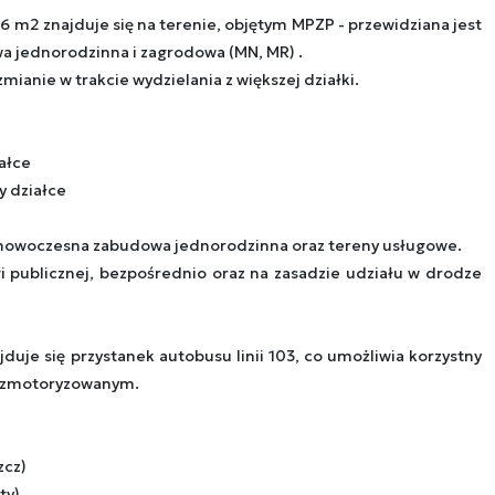
6 m2 znajduje się na terenie, objętym MPZP - przewidziana jest
 jednorodzinna i zagrodowa (MN, MR) .
mianie w trakcie wydzielania z większej działki.
iałce
y działce
ę nowoczesna zabudowa jednorodzinna oraz tereny usługowe.
i publicznej, bezpośrednio oraz na zasadzie udziału w drodze
duje się przystanek autobusu linii 103, co umożliwia korzystny
ezmotoryzowanym.
zcz)
ty)