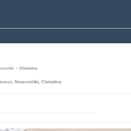
osiółki
Chmielna
szcz, Nowosiółki, Chmielna