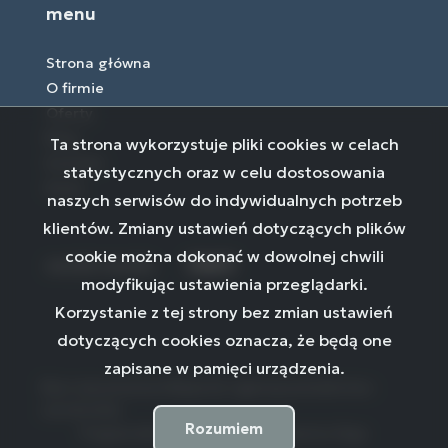
menu
Strona główna
O firmie
Oferty
Blog
Ta strona wykorzystuje pliki cookies w celach
Kontakt
statystycznych oraz w celu dostosowania
Rodo
naszych serwisów do indywidualnych potrzeb
klientów. Zmiany ustawień dotyczących plików
cookie można dokonać w dowolnej chwili
social media
Facebook
Facebook
Facebook
modyfikując ustawienia przeglądarki.
Korzystanie z tej strony bez zmian ustawień
dotyczących cookies oznacza, że będą one
zapisane w pamięci urządzenia.
Biuro nieruchomości Białystok | agencja pośrednictwa -
ni24 © 2026
Rozumiem
Program dla biur nieruchomości
Galactica Virgo