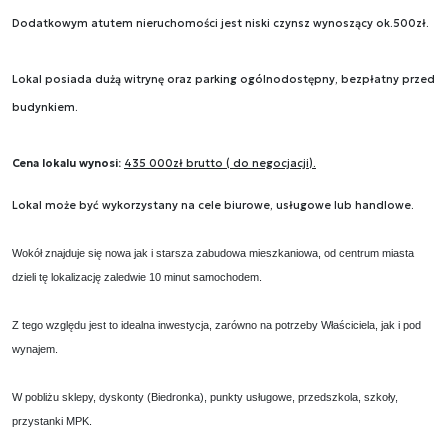
Dodatkowym atutem nieruchomości jest niski czynsz wynoszący ok.500zł.
Lokal posiada dużą witrynę oraz parking ogólnodostępny, bezpłatny przed
budynkiem.
Cena lokalu wynosi:
435 000zł brutto ( do negocjacji).
Lokal może być wykorzystany na cele biurowe, usługowe lub handlowe.
Wokół znajduje się nowa jak i starsza zabudowa mieszkaniowa, od centrum miasta
dzieli tę lokalizację zaledwie 10 minut samochodem.
Z tego względu jest to idealna inwestycja, zarówno na potrzeby Właściciela, jak i pod
wynajem.
W pobliżu sklepy, dyskonty (Biedronka), punkty usługowe, przedszkola, szkoły,
przystanki MPK.