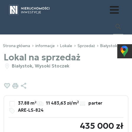
Strona główna
informacje
Lokale
Sprzedaż
Białystok
Wyso
Lokal na sprzedaż
Białystok, Wysoki Stoczek
Dodaj do ulubionych
Drukuj
Udostępnij
2
37.88 m²
11 483,63 zł/m
parter
ARE-LS-824
435 000 zł