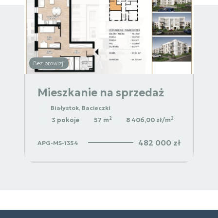
Bez prowizji
Bez p
Mieszkanie na sprzedaż
M
Białystok, Bacieczki
2
2
2
3 pokoje
57 m
8 406,00 zł/m
 zł
482 000 zł
APG-MS-1354
APG