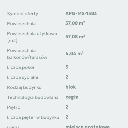
Symbol oferty
APG-MS-1383
57,08 m²
Powierzchnia
Powierzchnia użytkowa
57,08 m²
[m2]
Powierzchnia
4,04 m²
balkonów/tarasów
3
Liczba pokoi
2
Liczba sypialni
blok
Rodzaj budynku
cegła
Technologia budowlana
2
Piętro
2
Liczba pięter w budynku
miejsce postojowe
Garaż