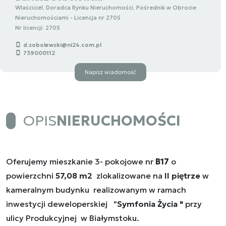
Wlaściciel, Doradca Rynku Nieruchomości, Pośrednik w Obrocie
Nieruchomościami - Licencja nr 2705
Nr licencji: 2705
d.sobolewski@ni24.com.pl
739000112
Napisz wiadomość
OPIS
NIERUCHOMOŚCI
Oferujemy mieszkanie 3- pokojowe nr
B17
o
powierzchni
57,08
m2
zlokalizowane na
II piętrze
w
kameralnym budynku realizowanym w ramach
inwestycji deweloperskiej "
Symfonia Życia "
przy
ulicy Produkcyjnej w Białymstoku.