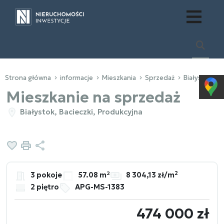
Strona główna
informacje
Mieszkania
Sprzedaż
Białystok
Mieszkanie na sprzedaż
Białystok, Bacieczki, Produkcyjna
Dodaj do ulubionych
Drukuj
Udostępnij
2
3 pokoje
57.08 m²
8 304,13 zł/m
2 piętro
APG-MS-1383
474 000 zł