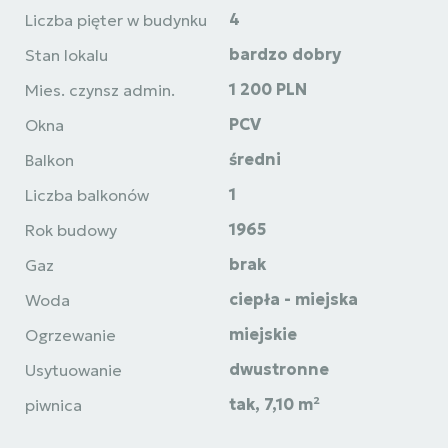
4
Liczba pięter w budynku
bardzo dobry
Stan lokalu
1 200 PLN
Mies. czynsz admin.
PCV
Okna
średni
Balkon
1
Liczba balkonów
1965
Rok budowy
brak
Gaz
ciepła - miejska
Woda
miejskie
Ogrzewanie
dwustronne
Usytuowanie
tak, 7,10 m²
piwnica