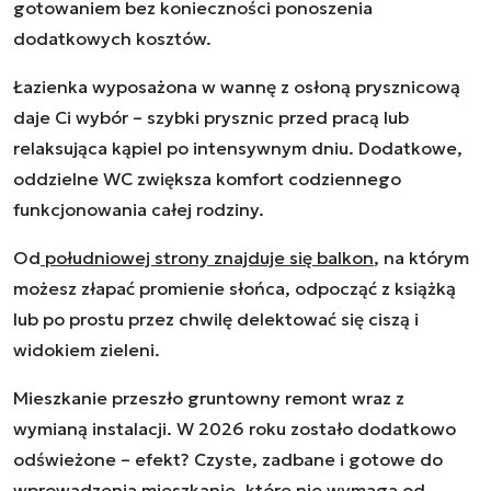
gotowaniem bez konieczności ponoszenia
dodatkowych kosztów.
Łazienka wyposażona w wannę z osłoną prysznicową
daje Ci wybór – szybki prysznic przed pracą lub
relaksująca kąpiel po intensywnym dniu. Dodatkowe,
oddzielne WC zwiększa komfort codziennego
funkcjonowania całej rodziny.
Od
południowej strony znajduje się balkon
, na którym
możesz złapać promienie słońca, odpocząć z książką
lub po prostu przez chwilę delektować się ciszą i
widokiem zieleni.
Mieszkanie przeszło gruntowny remont wraz z
wymianą instalacji. W 2026 roku zostało dodatkowo
odświeżone – efekt? Czyste, zadbane i gotowe do
wprowadzenia mieszkanie, które nie wymaga od