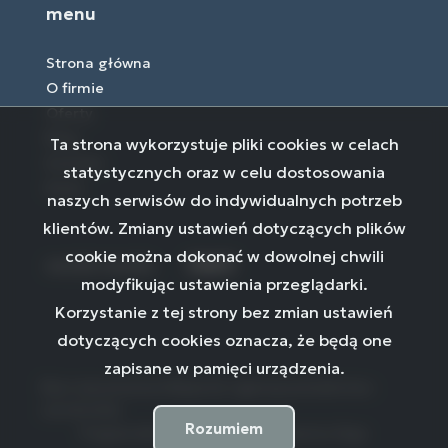
menu
Strona główna
O firmie
Oferty
Blog
Ta strona wykorzystuje pliki cookies w celach
Kontakt
statystycznych oraz w celu dostosowania
Rodo
naszych serwisów do indywidualnych potrzeb
klientów. Zmiany ustawień dotyczących plików
cookie można dokonać w dowolnej chwili
social media
Facebook
Facebook
Facebook
modyfikując ustawienia przeglądarki.
Korzystanie z tej strony bez zmian ustawień
dotyczących cookies oznacza, że będą one
zapisane w pamięci urządzenia.
Biuro nieruchomości Białystok | agencja pośrednictwa -
ni24 © 2026
Rozumiem
Program dla biur nieruchomości
Galactica Virgo