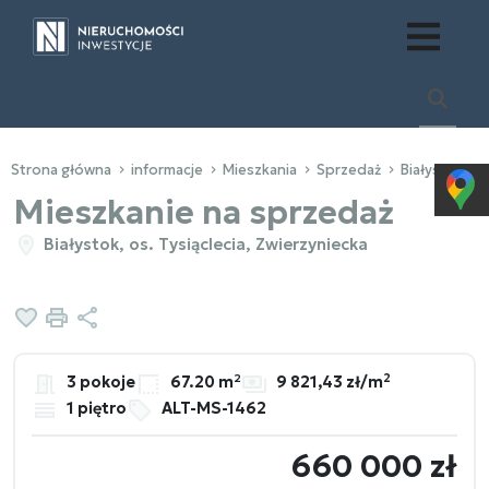
Strona główna
informacje
Mieszkania
Sprzedaż
Białystok
Mieszkanie na sprzedaż
Białystok, os. Tysiąclecia, Zwierzyniecka
Dodaj do ulubionych
Drukuj
Udostępnij
2
3 pokoje
67.20 m²
9 821,43 zł/m
1 piętro
ALT-MS-1462
660 000 zł