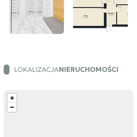
LOKALIZACJA
NIERUCHOMOŚCI
+
−