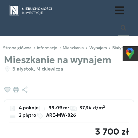
Strona główna
informacje
Mieszkania
Wynajem
Białystok
Mieszkanie na wynajem
Białystok, Mickiewicza
Dodaj do ulubionych
Drukuj
Udostępnij
2
4 pokoje
99.09 m²
37,34 zł/m
2 piętro
ARE-MW-826
3 700 zł