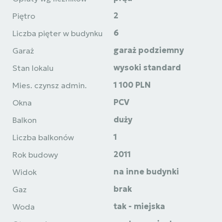
2
Piętro
6
Liczba pięter w budynku
garaż podziemny
Garaż
wysoki standard
Stan lokalu
1 100 PLN
Mies. czynsz admin.
PCV
Okna
duży
Balkon
1
Liczba balkonów
2011
Rok budowy
na inne budynki
Widok
brak
Gaz
tak - miejska
Woda