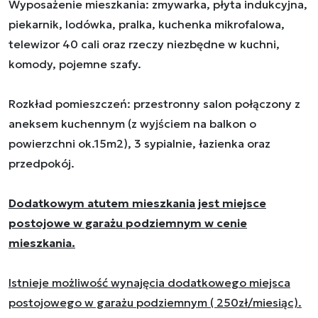
Wyposażenie mieszkania: zmywarka, płyta indukcyjna,
piekarnik, lodówka, pralka, kuchenka mikrofalowa,
telewizor 40 cali oraz rzeczy niezbędne w kuchni,
komody, pojemne szafy.
Rozkład pomieszczeń: przestronny salon połączony z
aneksem kuchennym (z wyjściem na balkon o
powierzchni ok.15m2), 3 sypialnie, łazienka oraz
przedpokój.
Dodatkowym atutem mieszkania jest miejsce
postojowe w garażu podziemnym w cenie
mieszkania.
Istnieje możliwość wynajęcia dodatkowego miejsca
postojowego w garażu podziemnym ( 250zł/miesiąc).