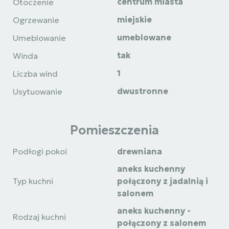
centrum miasta
Otoczenie
miejskie
Ogrzewanie
umeblowane
Umeblowanie
tak
Winda
1
Liczba wind
dwustronne
Usytuowanie
Pomieszczenia
Podłogi pokoi
drewniana
aneks kuchenny
Typ kuchni
połączony z jadalnią i
salonem
aneks kuchenny -
Rodzaj kuchni
połączony z salonem