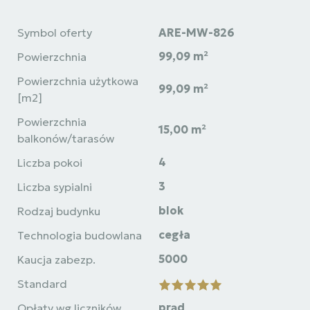
Symbol oferty
ARE-MW-826
99,09 m²
Powierzchnia
Powierzchnia użytkowa
99,09 m²
[m2]
Powierzchnia
15,00 m²
balkonów/tarasów
4
Liczba pokoi
3
Liczba sypialni
blok
Rodzaj budynku
cegła
Technologia budowlana
5000
Kaucja zabezp.
Standard
prąd
Opłaty wg liczników