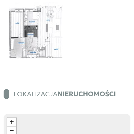
LOKALIZACJA
NIERUCHOMOŚCI
+
−