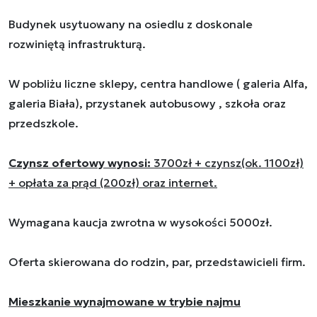
Budynek usytuowany na osiedlu z doskonale
rozwiniętą infrastrukturą.
W pobliżu liczne sklepy, centra handlowe ( galeria Alfa,
galeria Biała), przystanek autobusowy , szkoła oraz
przedszkole.
Czynsz ofertowy wynosi:
3700zł + czynsz(ok. 1100zł)
+ opłata za prąd (200zł) oraz internet.
Wymagana kaucja zwrotna w wysokości 5000zł.
Oferta skierowana do rodzin, par, przedstawicieli firm.
Mieszkanie wynajmowane w trybie najmu