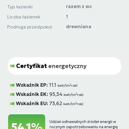
razem z wc
Typ łazienki
1
Liczba łazienek
drewniana
Podłoga przedpokoi
Certyfikat
energetyczny
Wskaźnik EP:
11.1
2
kwh/(m
rok)
Wskaźnik EK:
95,54
2
kwh/(m
rok)
Wskaźnik EU:
73,62
2
kwh/(m
rok)
Udział odnawialnych źródeł energii w
54,1%
rocznym zapotrzebowaniu na energię