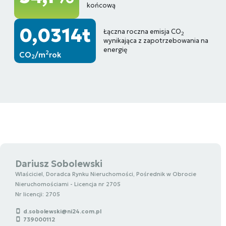
końcową
0,0314t
Łączna roczna emisja CO
2
wynikająca z zapotrzebowania na
energię
2
CO
/m
rok
2
Dariusz Sobolewski
Wlaściciel, Doradca Rynku Nieruchomości, Pośrednik w Obrocie
Nieruchomościami - Licencja nr 2705
Nr licencji: 2705
d.sobolewski@ni24.com.pl
739000112