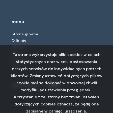
menu
Strona główna
O firmie
Oferty
Blog
Ta strona wykorzystuje pliki cookies w celach
Kontakt
statystycznych oraz w celu dostosowania
Rodo
naszych serwisów do indywidualnych potrzeb
klientów. Zmiany ustawień dotyczących plików
cookie można dokonać w dowolnej chwili
social media
Facebook
Facebook
Facebook
modyfikując ustawienia przeglądarki.
Korzystanie z tej strony bez zmian ustawień
dotyczących cookies oznacza, że będą one
zapisane w pamięci urządzenia.