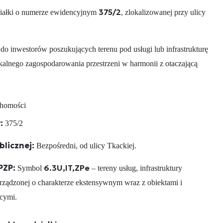
375/2
działki o numerze ewidencyjnym
, zlokalizowanej przy ulicy
 do inwestorów poszukujących terenu pod usługi lub infrastrukturę
kalnego zagospodarowania przestrzeni w harmonii z otaczającą
chomości
:
375/2
blicznej:
Bezpośredni, od ulicy Tkackiej.
PZP:
6.3U,IT,ZPe
Symbol
– tereny usług, infrastruktury
 urządzonej o charakterze ekstensywnym wraz z obiektami i
cymi.