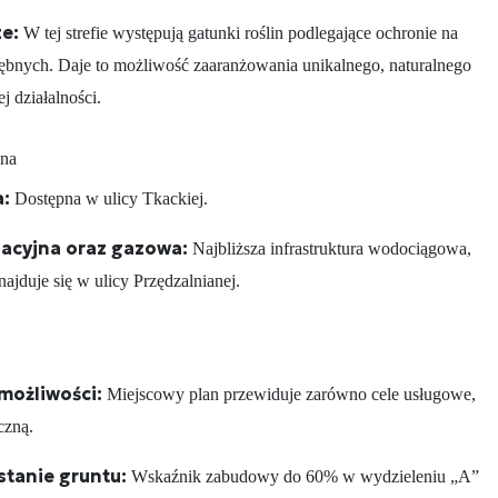
e:
W tej strefie występują gatunki roślin podlegające ochronie na
ębnych. Daje to możliwość zaaranżowania unikalnego, naturalnego
j działalności.
zna
a:
Dostępna w ulicy Tkackiej.
zacyjna oraz gazowa:
Najbliższa infrastruktura wodociągowa,
ajduje się w ulicy Przędzalnianej.
możliwości:
Miejscowy plan przewiduje zarówno cele usługowe,
iczną.
tanie gruntu:
Wskaźnik zabudowy do 60% w wydzieleniu „A”