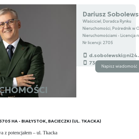
Dariusz Sobolews
Wlaściciel, Doradca Rynku
Nieruchomości, Pośrednik w 
Nieruchomościami - Licencja 
Nr licencji: 2705
d.sobolewski@ni24
739000112
Napisz wiadomość
UCHOMOŚCI
705 HA - BIAŁYSTOK, BACIECZKI (UL. TKACKA)
a z potencjałem – ul. Tkacka