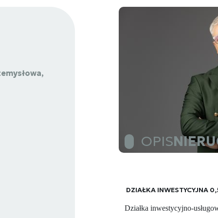
rzemysłowa,
OPIS
NIER
DZIAŁKA INWESTYCYJNA 0,5
Działka inwestycyjno-usługow