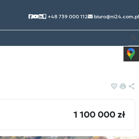
Social link
Social link
Social link
+48 739 000 112
biuro@ni24.com.pl
Dodaj d
Druk
U
1 100 000 zł