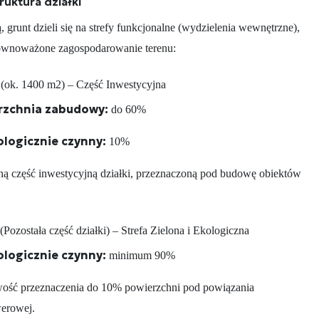
ruktura działki
, grunt dzieli się na strefy funkcjonalne (wydzielenia wewnętrzne),
równoważone zagospodarowanie terenu:
(ok. 1400 m2) – Część Inwestycyjna
rzchnia zabudowy:
do 60%
ologicznie czynny:
10%
ną część inwestycyjną działki, przeznaczoną pod budowę obiektów
ozostała część działki) – Strefa Zielona i Ekologiczna
ologicznie czynny:
minimum 90%
ość przeznaczenia do 10% powierzchni pod powiązania
werowej.