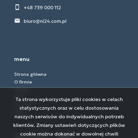
+48 739 000 112
biuro@ni24.com.pl
menu
Strona główna
O firmie
Oferty
Blog
Ta strona wykorzystuje pliki cookies w celach
Kontakt
statystycznych oraz w celu dostosowania
Rodo
naszych serwisów do indywidualnych potrzeb
klientów. Zmiany ustawień dotyczących plików
cookie można dokonać w dowolnej chwili
social media
Facebook
Facebook
Facebook