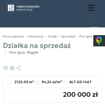
Strona główna
informacje
Działki
Sprzedaż
Pisz (gw)
Wągl
Działka na sprzedaż
Pisz (gw), Wąglik
Dodaj do ulubionych
Drukuj
Udostępnij
2
2120.00 m²
94,34 zł/m
ALT-GS-1467
200 000 zł