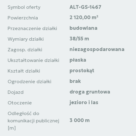
Symbol oferty
ALT-GS-1467
2 120,00 m²
Powierzchnia
budowlana
Przeznaczenie działki
38/55 m
Wymiary działki
niezagospodarowana
Zagosp. działki
płaska
Ukształtowanie działki
prostokąt
Kształt działki
brak
Ogrodzenie działki
droga gruntowa
Dojazd
jezioro i las
Otoczenie
Odległość do
3 000 m
komunikacji publicznej
[m]