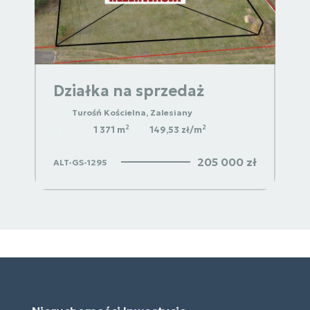
Działka na sprzedaż
Turośń Kościelna, Zalesiany
2
2
1 371 m
149,53 zł/m
205 000 zł
ALT-GS-1295