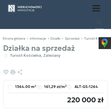
Strona główna
informacje
Działki
Sprzedaż
Turośń Kościelna
Działka na sprzedaż
Turośń Kościelna, Zalesiany
Dodaj do ulubionych
Drukuj
Udostępnij
2
1364.00 m²
161,29 zł/m
ALT-GS-1264
220 000 zł