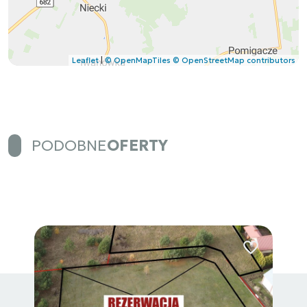
Leaflet
|
© OpenMapTiles
© OpenStreetMap contributors
PODOBNE
OFERTY
Dodaj do ulub