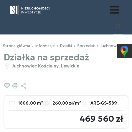
Strona główna
informacje
Działki
Sprzedaż
Juchnowiec Kośc
Działka na sprzedaż
Juchnowiec Kościelny, Lewickie
Dodaj do ulubionych
Drukuj
Udostępnij
2
1806.00 m²
260,00 zł/m
ARE-GS-589
469 560 zł