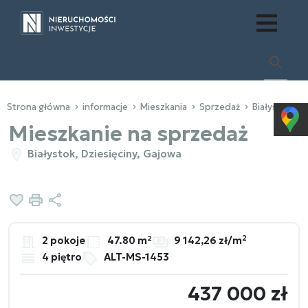
Strona główna
informacje
Mieszkania
Sprzedaż
Białystok
Mieszkanie na sprzedaż
Białystok, Dziesięciny, Gajowa
Dodaj do ulubionych
Drukuj
Udostępnij
2
2 pokoje
47.80 m²
9 142,26 zł/m
4 piętro
ALT-MS-1453
437 000 zł