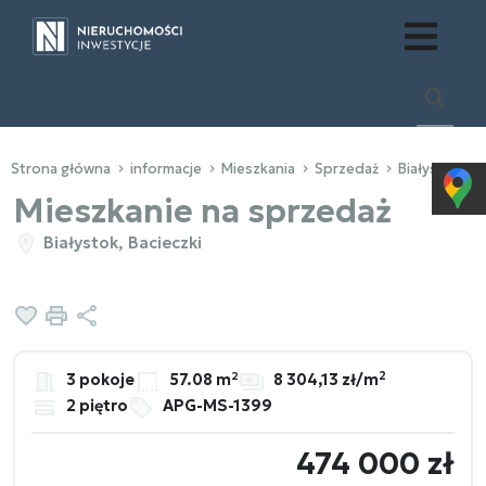
Strona główna
informacje
Mieszkania
Sprzedaż
Białystok
Mieszkanie na sprzedaż
Białystok, Bacieczki
Dodaj do ulubionych
Drukuj
Udostępnij
2
3 pokoje
57.08 m²
8 304,13 zł/m
2 piętro
APG-MS-1399
474 000 zł