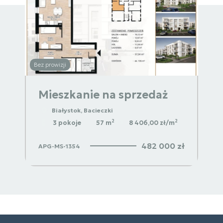
Bez prowizji
Bez p
Mieszkanie na sprzedaż
M
Białystok, Bacieczki
2
2
2
3 pokoje
57 m
8 406,00 zł/m
 zł
482 000 zł
APG-MS-1354
APG