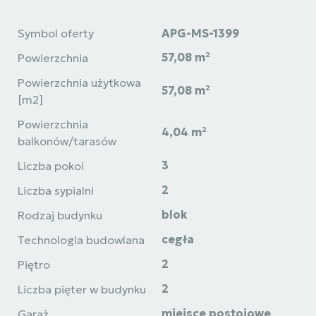
Symbol oferty
APG-MS-1399
57,08 m²
Powierzchnia
Powierzchnia użytkowa
57,08 m²
[m2]
Powierzchnia
4,04 m²
balkonów/tarasów
3
Liczba pokoi
2
Liczba sypialni
blok
Rodzaj budynku
cegła
Technologia budowlana
2
Piętro
2
Liczba pięter w budynku
miejsce postojowe
Garaż