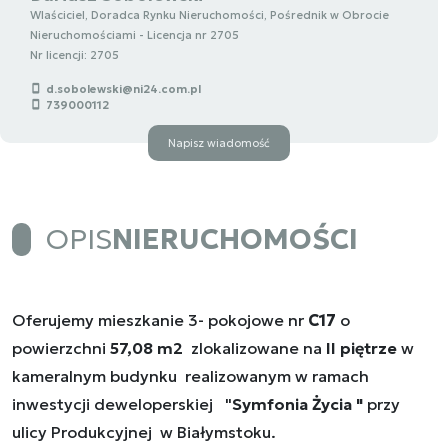
Wlaściciel, Doradca Rynku Nieruchomości, Pośrednik w Obrocie
Nieruchomościami - Licencja nr 2705
Nr licencji: 2705
d.sobolewski@ni24.com.pl
739000112
Napisz wiadomość
OPIS
NIERUCHOMOŚCI
Oferujemy mieszkanie 3- pokojowe nr
C17
o
powierzchni
57,08
m2
zlokalizowane na
II piętrze
w
kameralnym budynku realizowanym w ramach
inwestycji deweloperskiej "
Symfonia Życia "
przy
ulicy Produkcyjnej w Białymstoku.