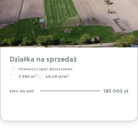
Działka na sprzedaż
Choroszcz (gw), Barszczewo
2
2
3 980 m
46,48 zł/m
185 000 zł
EM4-GS-690