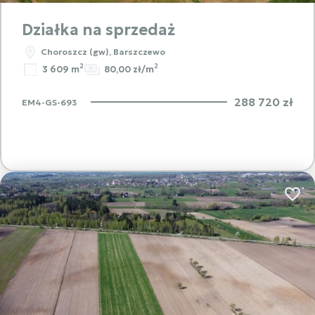
Działka na sprzedaż
Choroszcz (gw), Barszczewo
2
2
3 609 m
80,00 zł/m
288 720 zł
EM4-GS-693
Dodaj