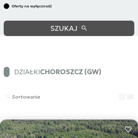
Oferty na wyłączność
SZUKAJ
DZIAŁKI
CHOROSZCZ (GW)
Sortowanie
tabela
list
Dodaj