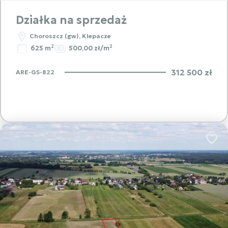
Działka na sprzedaż
Choroszcz (gw), Klepacze
2
2
625 m
500,00 zł/m
312 500 zł
ARE-GS-822
Dodaj