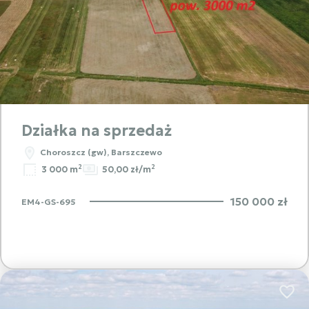
Działka na sprzedaż
Choroszcz (gw), Barszczewo
2
2
3 000 m
50,00 zł/m
150 000 zł
EM4-GS-695
Dodaj