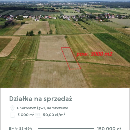
Działka na sprzedaż
Choroszcz (gw), Barszczewo
2
2
3 000 m
50,00 zł/m
150 000 zł
EM4-GS-694