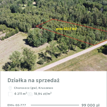
Działka na sprzedaż
Choroszcz (gw), Kruszewo
2
2
6 211 m
15,94 zł/m
99 000 zł
EM4-GS-777