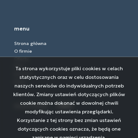
menu
Strona główna
O firmie
Oferty
Blog
Ta strona wykorzystuje pliki cookies w celach
Kontakt
statystycznych oraz w celu dostosowania
Rodo
naszych serwisów do indywidualnych potrzeb
klientów. Zmiany ustawień dotyczących plików
cookie można dokonać w dowolnej chwili
social media
Facebook
Facebook
Facebook
modyfikując ustawienia przeglądarki.
Korzystanie z tej strony bez zmian ustawień
dotyczących cookies oznacza, że będą one
zapisane w pamięci urządzenia.